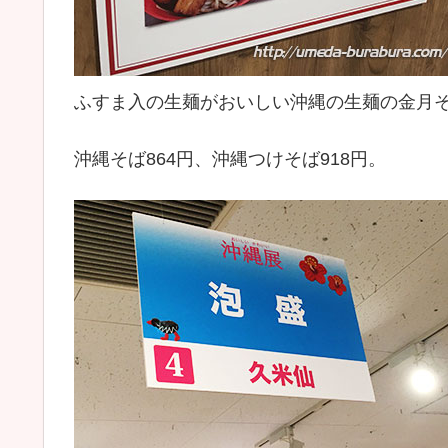
ふすま入の生麺がおいしい沖縄の生麺の金月
沖縄そば864円、沖縄つけそば918円。