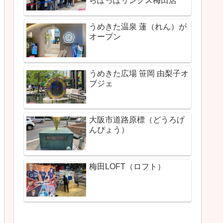
らぽっぽリンクス梅田店
うめきた温泉 蓮（れん）が
オープン
うめきた広場 笹岡 由梨子オ
ブジェ
大阪市道路原標（どうろげ
んぴょう）
梅田LOFT（ロフト）