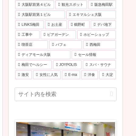
大阪駅前第４ビル
観光スポット
阪急梅田駅
大阪駅前第１ビル
エキマルシェ大阪
LINKS梅田
お土産
鶴野町
デパ地下
工事中
ビアガーデン
ホビーショップ
喫茶店
パフェ
西梅田
ディアモール大阪
セール情報
梅田でヘルシー
JOYPOLIS
スパ・サウナ
激安
女性に人気
E-ma
洋食
大淀