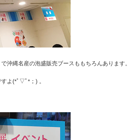
とで沖縄名産の泡盛販売ブースももちろんあります。
(*ﾟ▽ﾟ*；) 。