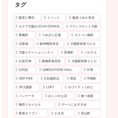
タグ
阪急三番街
イベント
阪急うめだ本店
ルクア大阪(LUCUA-OSAKA)
グランフロント大阪
東梅田
うめきた広場
ヨドバシ梅田
北新地
阪神梅田本店
大阪駅前第３ビル
大阪ステーションシティ
茶屋町
バルチカ
お初天神
新梅田食堂街
大阪駅前第２ビル
行列店
UMEDA FOOD HALL
中津
HEP FIVE
大丸梅田店
閉店
中崎町
JR大阪駅
LOFT
ホワイティうめだ
パンケーキ
おしゃれな店
食べ放題
梅田スカイビル
デートにおすすめ
新規オープン
かき氷
堂山町