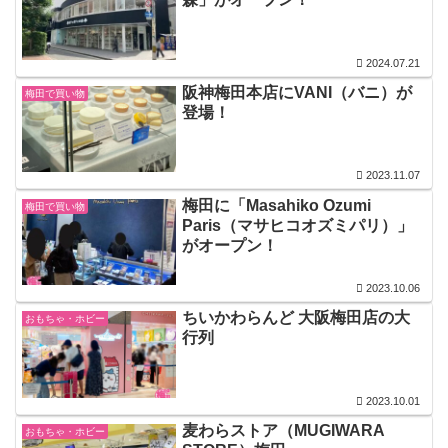
2024.07.21
阪神梅田本店にVANI（バニ）が
梅田で買い物
登場！
2023.11.07
梅田に「Masahiko Ozumi
梅田で買い物
Paris（マサヒコオズミパリ）」
がオープン！
2023.10.06
ちいかわらんど 大阪梅田店の大
おもちゃ・ホビー
行列
2023.10.01
麦わらストア（MUGIWARA
おもちゃ・ホビー