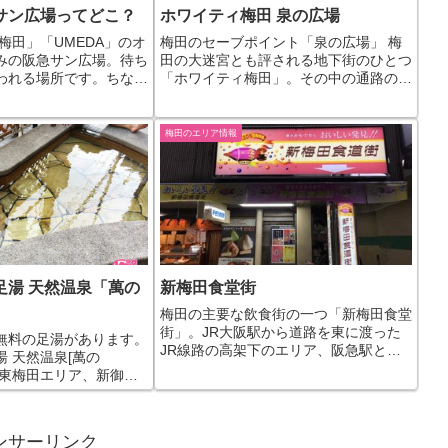
サン広場ってどこ？
ホワイティ梅田 泉の広場
梅田」「UMEDA」のオ
梅田のセーブポイント「泉の広場」 梅
みの阪急サン広場。待ち
田の大迷宮とも評される地下街のひとつ
われる場所です。ちなみ
「ホワイティ梅田」。その中の通路の一
ブジェはベンチになって
つイーストモールの先にあった「泉の広
真を撮ろうとしても人が
場」が2019年に閉鎖されてリニューア
が多々あります。 阪急
ル工事。そして、2019年12月、新しく
梅田のエリア情報
 ...
なったホワイティ梅...
足湯 天然温泉「萬の
新梅田食堂街
梅田の主要な飲食街の一つ「新梅田食堂
街」。JR大阪駅から道路を東に渡った
無料の足湯があります。
JR線路の高架下のエリア、阪急駅と阪
 天然温泉[萬の
急うめだ本店の間ぐらいにあります。な
は東梅田エリア、新御堂
お、入口がわかりにくいので意外と知ら
島通りを50mほど進んだ
ない人が多いのでは？という勝手な印象
ィングドームの前にあり
を持っています。 新梅田...
畳ほどで小さめ。5～6
ンサーリンク
いになり...