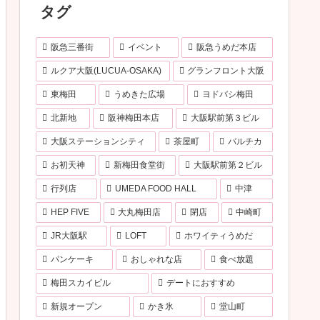
タグ
阪急三番街
イベント
阪急うめだ本店
ルクア大阪(LUCUA-OSAKA)
グランフロント大阪
東梅田
うめきた広場
ヨドバシ梅田
北新地
阪神梅田本店
大阪駅前第３ビル
大阪ステーションシティ
茶屋町
バルチカ
お初天神
新梅田食堂街
大阪駅前第２ビル
行列店
UMEDA FOOD HALL
中津
HEP FIVE
大丸梅田店
閉店
中崎町
JR大阪駅
LOFT
ホワイティうめだ
パンケーキ
おしゃれな店
食べ放題
梅田スカイビル
デートにおすすめ
新規オープン
かき氷
堂山町