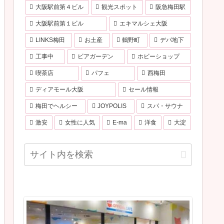
大阪駅前第４ビル
観光スポット
阪急梅田駅
大阪駅前第１ビル
エキマルシェ大阪
LINKS梅田
お土産
鶴野町
デパ地下
工事中
ビアガーデン
ホビーショップ
喫茶店
パフェ
西梅田
ディアモール大阪
セール情報
梅田でヘルシー
JOYPOLIS
スパ・サウナ
激安
女性に人気
E-ma
洋食
大淀