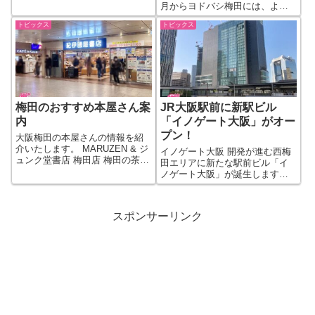
をしていて、気温や花粉など空
月からヨドバシ梅田には、よし
気の情報を伝えてくれます。そ
もと芸人が連日やってきます
んな「ぴちょんくん」のでっか
トピックス
トピックス
よ！Y!mobile関係のイベントの
い「大ぴちょんくん」が梅田に
ようです。 ●1月1日（元旦・
もいます。 大ぴちょんくんがど
月） チョコレートプラネット
こにいるか？ま...
1回目 14:00~ 2回目...
梅田のおすすめ本屋さん案
JR大阪駅前に新駅ビル
内
「イノゲート大阪」がオー
プン！
大阪梅田の本屋さんの情報を紹
介いたします。 MARUZEN & ジ
イノゲート大阪 開発が進む西梅
ュンク堂書店 梅田店 梅田の茶屋
田エリアに新たな駅前ビル「イ
町エリアにある本屋さん、
ノゲート大阪」が誕生します。
MARUZEN & ジュンク堂書店。
2024年秋に開業予定。「イノゲ
梅田ロフトの横にあります。 書
ート大阪」というビル名の由来
籍のフロアが1F～7階までと広
は、「革新（INNOVATE）」と
スポンサーリンク
く、各階でジャンルごと...
「ゲート（GATE）」を組み合わ
せを意味して名づけられてい...