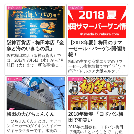
トピックス
トピックス
阪神百貨店・梅田本店『金
【2018年夏】梅田のサマ
魚と海のいきもの展』
ーセール・バーゲン開催情
報！
阪神梅田本店（阪神百貨店）で
は、2017年7月5日（水）から7月
梅田の主要な商業エリアのサマ
11日（火）まで、8F催事場に
ーセール実施情報です(*ﾟ▽ﾟ*) ヾ
て、阪神百貨店『金魚と海のい
(^∇^〃)ﾉ ルクア大阪＆ルクア
きもの展』を開催しています。
1100 バーゲン 2018.7/6～7/12
開催は今年で3回目になります。
トピックス
トピックス
400以上の人気ブランドが一挙に
会場内は、総勢50名のアーティ
バーゲン！ GRAND FRONT
ストごとにブースが分かれて
OSAKA ●ARMAN...
お...
梅田の大ぴちょんくん
2018年新春 「ヨドバシ梅
田で初笑い」
「ぴちょんくん」とは、エアコ
ンメーカーのダイキンのイメー
2018年の新春も、ヨドバシ梅田
ジキャラクターです。水滴の形
で初笑い！ということで、お正