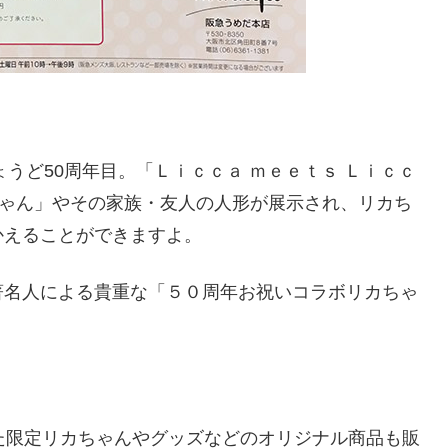
ょうど50周年目。「Ｌｉｃｃａ ｍｅｅｔｓ Ｌｉｃｃ
ちゃん」やその家族・友人の人形が展示され、リカち
かえることができますよ。
や著名人による貴重な「５０周年お祝いコラボリカちゃ
た限定リカちゃんやグッズなどのオリジナル商品も販