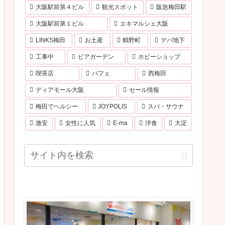
大阪駅前第４ビル
観光スポット
阪急梅田駅
大阪駅前第１ビル
エキマルシェ大阪
LINKS梅田
お土産
鶴野町
デパ地下
工事中
ビアガーデン
ホビーショップ
喫茶店
パフェ
西梅田
ディアモール大阪
セール情報
梅田でヘルシー
JOYPOLIS
スパ・サウナ
激安
女性に人気
E-ma
洋食
大淀