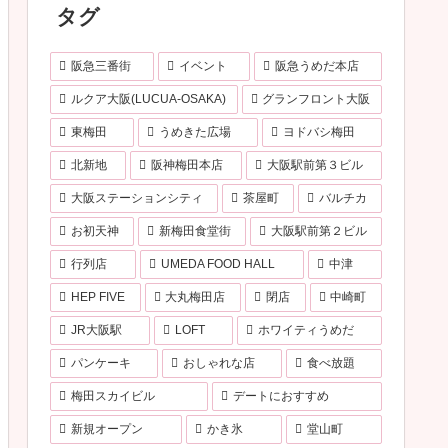
タグ
阪急三番街
イベント
阪急うめだ本店
ルクア大阪(LUCUA-OSAKA)
グランフロント大阪
東梅田
うめきた広場
ヨドバシ梅田
北新地
阪神梅田本店
大阪駅前第３ビル
大阪ステーションシティ
茶屋町
バルチカ
お初天神
新梅田食堂街
大阪駅前第２ビル
行列店
UMEDA FOOD HALL
中津
HEP FIVE
大丸梅田店
閉店
中崎町
JR大阪駅
LOFT
ホワイティうめだ
パンケーキ
おしゃれな店
食べ放題
梅田スカイビル
デートにおすすめ
新規オープン
かき氷
堂山町