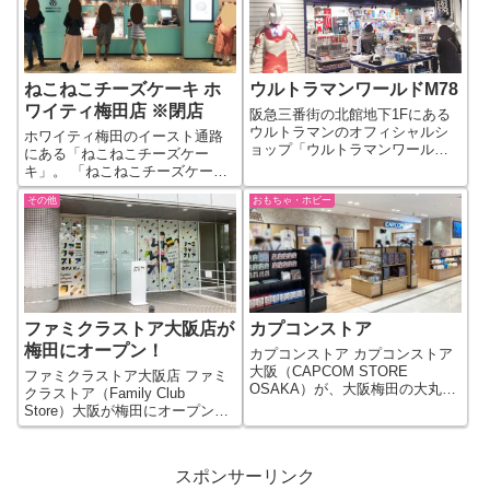
はルフィがお出迎え。 店内に
は、ワンピース登場人物のぬ...
ねこねこチーズケーキ ホ
ウルトラマンワールドM78
ワイティ梅田店 ※閉店
阪急三番街の北館地下1Fにある
ウルトラマンのオフィシャルシ
ホワイティ梅田のイースト通路
ョップ「ウルトラマンワールド
にある「ねこねこチーズケー
M78」。 ウルトラマンのフィギ
キ」。 「ねこねこチーズケー
ュアなどの玩具、雑貨、アパレ
キ」は、チーズの王様「ブリー･
ル、そしてランチ関連グッズ、
その他
おもちゃ・ホビー
ド･モー」とアプリコットジャム
フード商品なども充実していま
を使用したチーズケーキでかわ
す。ウルトラマンファン世代の
いい猫の形をしています。販売
大人も必見...
額は、378円税込（2021年3月時
点）。...
ファミクラストア大阪店が
カプコンストア
梅田にオープン！
カプコンストア カプコンストア
大阪（CAPCOM STORE
ファミクラストア大阪店 ファミ
OSAKA）が、大阪梅田の大丸梅
クラストア（Family Club
田店に2022年11月にオープンし
Store）大阪が梅田にオープンし
ました。 店内にはカプコンのゲ
ました。 ファミクラストアの場
ームのグッズが販売されていま
所は、ヘップファイブの横を東
す。カプコンを代表するヒット
に抜けて、新御堂筋まで出た角
スポンサーリンク
ゲームの一つモンハンことモ...
のビルにあります。ジャニーズ