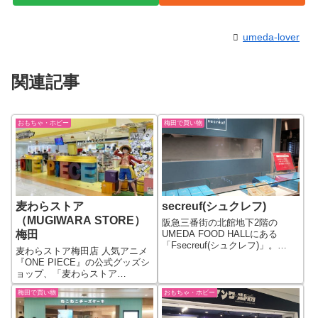
umeda-lover
関連記事
おもちゃ・ホビー
梅田で買い物
麦わらストア
secreuf(シュクレフ)
（MUGIWARA STORE）
阪急三番街の北館地下2階の
梅田
UMEDA FOOD HALLにある
「Fsecreuf(シュクレフ)」。
麦わらストア梅田店 人気アニメ
「secreuf(シュクレフ)」は、夙
『ONE PIECE』の公式グッズシ
川のYORKYS BRUNCHから生
ョップ、「麦わらストア
まれた焼き菓子のブランドで
（MUGIWARA STORE）梅田」
す。そのため、同じくYORKYS
梅田で買い物
おもちゃ・ホビー
が、大阪梅田の大丸梅田店13Fに
ブランド...
オープンしています。入り口に