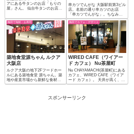
アにある牛タンのお店「もりの
串カツでんがな 大阪駅前第3ビル
屋」さん。 仙台牛タンのお店で
店。名前の通り串カツのお店
す。焼き牛タンの定食や牛タン
「串カツでんがな」。ちなみ
のシチューなどが楽しめます。
に、「串カツでんがな」は、大
もりの屋の牛タンメニュー
梅田で海鮮・お寿司
梅田でカフェ・デザート
阪駅前ビルには、第2ビル、第3
（2017年6月のもの）。 【もり
ビル、第4ビルと数店舗ありま
の屋 梅田阪急三番街店 店舗情
す。 ランチメニューも実施して
報】 ...
います。串カツが食べられる定
食のほか、カ...
築地食堂源ちゃん ルクア
WIRED CAFE（ワイアー
大阪店
ド カフェ） Nu茶屋町
ルクア大阪の地下2Fフードホー
Nu CHAYAMACHI(茶屋町)にある
ルにある築地食堂 源ちゃん。築
カフェ、WIRED CAFE（ワイア
地や産直市場から新鮮な食材を
ード カフェ）。 天井が高く、オ
都市部にお届けがテーマの店舗
ープン空間のおしゃれなカフェ
で、メニューはもちろん海鮮が
です。 WIRED CAFEは、Nu茶屋
中心となっています。 築地食堂
町の2Fにありますが、場所が少
スポンサーリンク
源ちゃんのメニュー。海鮮丼か
しイレギュラーな場所にありま
らちょっと珍しい海鮮茶漬け、
す。...
刺身定食...