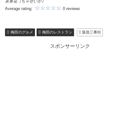
茶青花（ちゃせいか）
Average rating:
0 reviews
梅田のグルメ
梅田のレストラン
阪急三番街
スポンサーリンク