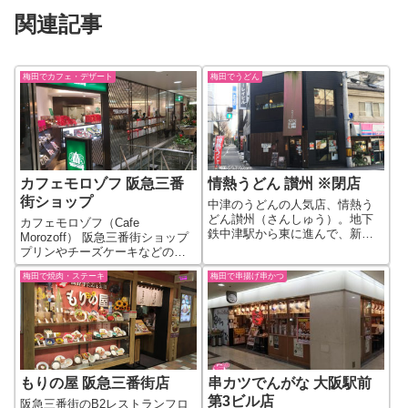
関連記事
梅田でカフェ・デザート
梅田でうどん
カフェモロゾフ 阪急三番
情熱うどん 讃州 ※閉店
街ショップ
中津のうどんの人気店、情熱う
どん讃州（さんしゅう）。地下
カフェモロゾフ（Cafe
鉄中津駅から東に進んで、新御
Morozoff） 阪急三番街ショップ
堂との交差点の角にあります。
プリンやチーズケーキなどの洋
すぐ近くにらーめんの有名店弥
菓子で有名なモロゾフのカフェ
七さんもありますね。 店名から
梅田で焼肉・ステーキ
梅田で串揚げ串かつ
ショップになります。阪急三番
わかるように讃岐うどんのお店
街の地下２階グルメゾーンの中
になります。 讃州の名物は、
央付近にあります。 梅田には、
「カレー釜玉（...
モロゾフの販売店が阪急・阪
神・大...
もりの屋 阪急三番街店
串カツでんがな 大阪駅前
第3ビル店
阪急三番街のB2レストランフロ