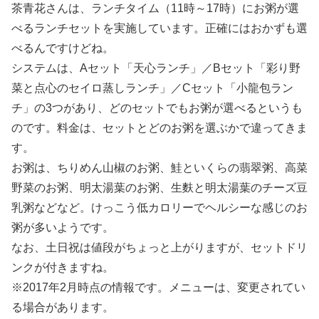
茶青花さんは、ランチタイム（11時～17時）にお粥が選
べるランチセットを実施しています。正確にはおかずも選
べるんですけどね。
システムは、Aセット「天心ランチ」／Bセット「彩り野
菜と点心のセイロ蒸しランチ」／Cセット「小龍包ラン
チ」の3つがあり、どのセットでもお粥が選べるというも
のです。料金は、セットとどのお粥を選ぶかで違ってきま
す。
お粥は、ちりめん山椒のお粥、鮭といくらの翡翠粥、高菜
野菜のお粥、明太湯葉のお粥、生麩と明太湯葉のチーズ豆
乳粥などなど。けっこう低カロリーでヘルシーな感じのお
粥が多いようです。
なお、土日祝は値段がちょっと上がりますが、セットドリ
ンクが付きますね。
※2017年2月時点の情報です。メニューは、変更されてい
る場合があります。