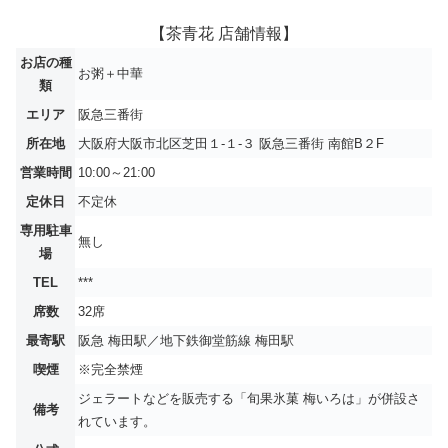
【茶青花 店舗情報】
お店の種
お粥＋中華
類
エリア
阪急三番街
所在地
大阪府大阪市北区芝田１-１-３ 阪急三番街 南館B２F
営業時間
10:00～21:00
定休日
不定休
専用駐車
無し
場
TEL
***
席数
32席
最寄駅
阪急 梅田駅／地下鉄御堂筋線 梅田駅
喫煙
※完全禁煙
ジェラートなどを販売する「旬果氷菓 梅いろは」が併設さ
備考
れています。