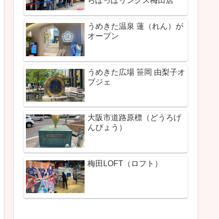
らぽっぽリンクス梅田店
うめきた温泉 蓮（れん）が
オープン
うめきた広場 笹岡 由梨子オ
ブジェ
大阪市道路原標（どうろげ
んぴょう）
梅田LOFT（ロフト）