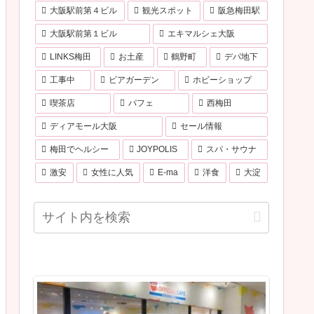
大阪駅前第４ビル
観光スポット
阪急梅田駅
大阪駅前第１ビル
エキマルシェ大阪
LINKS梅田
お土産
鶴野町
デパ地下
工事中
ビアガーデン
ホビーショップ
喫茶店
パフェ
西梅田
ディアモール大阪
セール情報
梅田でヘルシー
JOYPOLIS
スパ・サウナ
激安
女性に人気
E-ma
洋食
大淀