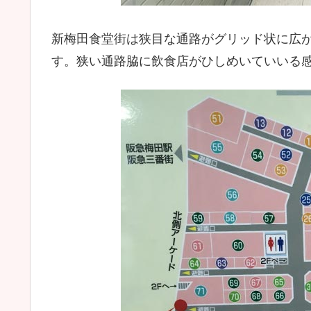
新梅田食堂街は狭目な通路がグリッド状に広
す。狭い通路脇に飲食店がひしめいていいる