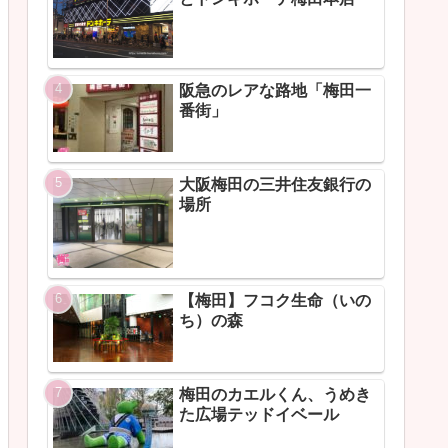
阪急のレアな路地「梅田一
番街」
大阪梅田の三井住友銀行の
場所
【梅田】フコク生命（いの
ち）の森
梅田のカエルくん、うめき
た広場テッドイベール