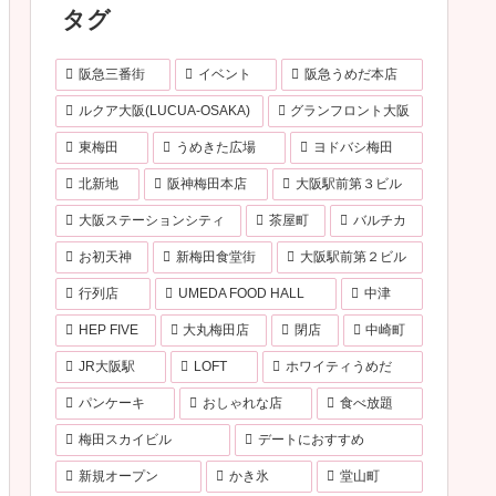
タグ
阪急三番街
イベント
阪急うめだ本店
ルクア大阪(LUCUA-OSAKA)
グランフロント大阪
東梅田
うめきた広場
ヨドバシ梅田
北新地
阪神梅田本店
大阪駅前第３ビル
大阪ステーションシティ
茶屋町
バルチカ
お初天神
新梅田食堂街
大阪駅前第２ビル
行列店
UMEDA FOOD HALL
中津
HEP FIVE
大丸梅田店
閉店
中崎町
JR大阪駅
LOFT
ホワイティうめだ
パンケーキ
おしゃれな店
食べ放題
梅田スカイビル
デートにおすすめ
新規オープン
かき氷
堂山町