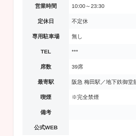
営業時間
10:00～23:30
定休日
不定休
専用駐車場
無し
TEL
***
席数
39席
最寄駅
阪急 梅田駅／地下鉄御堂
喫煙
※完全禁煙
備考
公式WEB