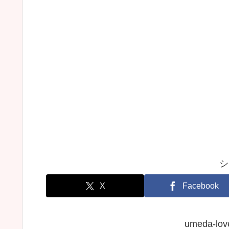
シ
X
Facebook
umeda-