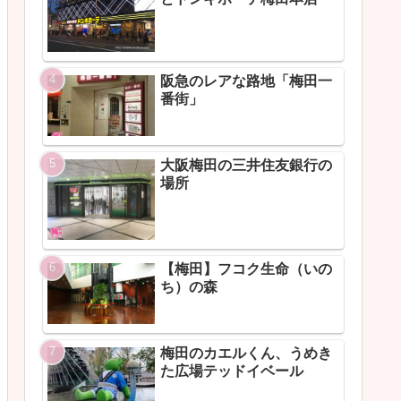
阪急のレアな路地「梅田一
番街」
大阪梅田の三井住友銀行の
場所
【梅田】フコク生命（いの
ち）の森
梅田のカエルくん、うめき
た広場テッドイベール