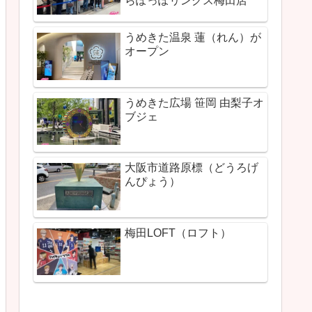
らぽっぽリンクス梅田店
うめきた温泉 蓮（れん）が
オープン
うめきた広場 笹岡 由梨子オ
ブジェ
大阪市道路原標（どうろげ
んぴょう）
梅田LOFT（ロフト）