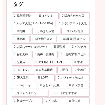
タグ
阪急三番街
イベント
阪急うめだ本店
ルクア大阪(LUCUA-OSAKA)
グランフロント大阪
東梅田
うめきた広場
ヨドバシ梅田
北新地
阪神梅田本店
大阪駅前第３ビル
大阪ステーションシティ
茶屋町
バルチカ
お初天神
新梅田食堂街
大阪駅前第２ビル
行列店
UMEDA FOOD HALL
中津
HEP FIVE
大丸梅田店
閉店
中崎町
JR大阪駅
LOFT
ホワイティうめだ
パンケーキ
おしゃれな店
食べ放題
梅田スカイビル
デートにおすすめ
新規オープン
かき氷
堂山町