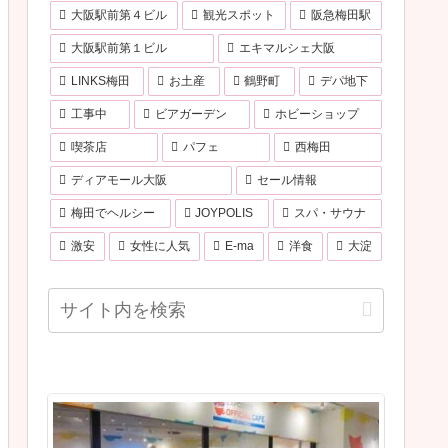
大阪駅前第４ビル
観光スポット
阪急梅田駅
大阪駅前第１ビル
エキマルシェ大阪
LINKS梅田
お土産
鶴野町
デパ地下
工事中
ビアガーデン
ホビーショップ
喫茶店
パフェ
西梅田
ディアモール大阪
セール情報
梅田でヘルシー
JOYPOLIS
スパ・サウナ
激安
女性に人気
E-ma
洋食
大淀