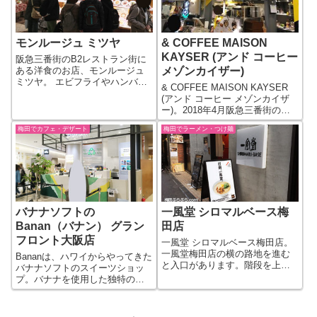
お好み...
してる...
モンルージュ ミツヤ
& COFFEE MAISON
KAYSER (アンド コーヒー
阪急三番街のB2レストラン街に
ある洋食のお店、モンルージュ
メゾンカイザー)
ミツヤ。 エビフライやハンバー
& COFFEE MAISON KAYSER
グ、オムライスなど洋食が中心
(アンド コーヒー メゾンカイザ
のメニューです。 パフェなどデ
ー)。2018年4月阪急三番街の北
ザートメニューもそこそこそろ
館B2にオープンした飲食街
っていて、ランチタイム以降は
梅田でカフェ・デザート
梅田でラーメン・つけ麺
UMEDA FOOD HALL内にありま
カフェ的な使い方もできるお店
す。 「& COFFEE MAISON
です。 ...
KAYSER」としては...
バナナソフトの
一風堂 シロマルベース梅
Banan（バナン） グラン
田店
フロント大阪店
一風堂 シロマルベース梅田店。
一風堂梅田店の横の路地を進む
Bananは、ハワイからやってきた
と入口があります。階段を上が
バナナソフトのスイーツショッ
って２階が店内になります。 一
プ。バナナを使用した独特のソ
風堂シロマルベースと一風堂の
フトアイスが食べれます。な
違いですが、シロマルベースで
お、バナナ自体はフィリピン産
は、白丸元味の原型とも言うべ
だそうです（公式サイトの情