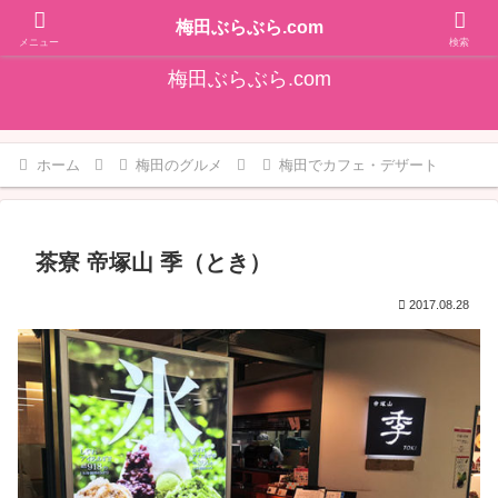
そうだ！梅田をぶらぶらしよ♪大阪梅田エリアの情報を発信しています!!
梅田ぶらぶら.com
メニュー
検索
梅田ぶらぶら.com
ホーム
梅田のグルメ
梅田でカフェ・デザート
茶寮 帝塚山 季（とき）
2017.08.28