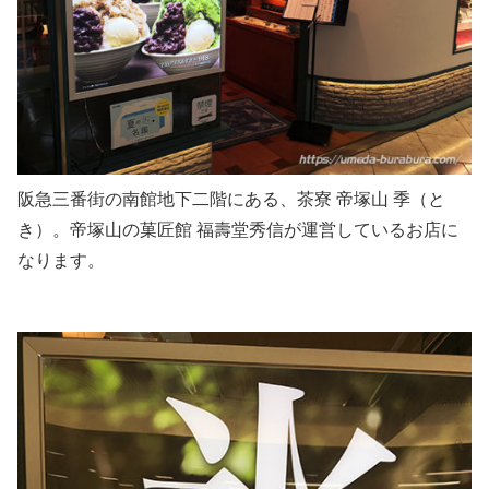
阪急三番街の南館地下二階にある、茶寮 帝塚山 季（と
き）。帝塚山の菓匠館 福壽堂秀信が運営しているお店に
なります。