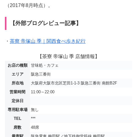
（2017年8月時点）。
【外部ブログレビュー記事】
・
茶寮 帝塚山 季｜関西食べ歩き紀行
【茶寮 帝塚山 季 店舗情報】
お店の種類
甘味処・カフェ
エリア
阪急三番街
所在地
大阪府大阪市北区芝田1-1-3 阪急三番街 南館B2F
営業時間
11:00～22:00
定休日
専用駐車場
無し
TEL
***
席数
48席
最寄駅
阪急電車 梅田駅／地下鉄御堂筋線 梅田駅