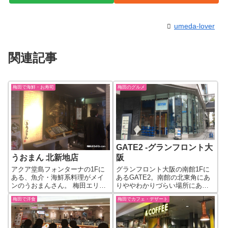
umeda-lover
関連記事
梅田で海鮮・お寿司
梅田のグルメ
GATE2 -グランフロント大
阪
うおまん 北新地店
グランフロント大阪の南館1Fに
アクア堂島フォンターナの1Fに
あるGATE2。南館の北東角にあ
ある、魚介・海鮮系料理がメイ
りややわかりづらい場所にあり
ンのうおまんさん。 梅田エリア
ます。北浜にあるチョップドサ
では、他に、ブリーゼブリーゼ
梅田で洋食
梅田でカフェ・デザート
ラダの専門店フィルダースチョ
にうおまん西梅田本店、イーマ
イスの2号店になります。 チョッ
梅田店、酒房うおまんヨドバシ
プドサラダとは、お好きな食材
梅田店があります。 ランチタイ
で作ったサラダを細かく刻み、
ムは1000円以内のランチも実施