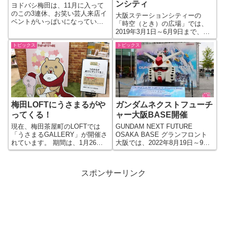
ンシティ
ヨドバシ梅田は、11月に入って
のこの3連休、お笑い芸人来店イ
大阪ステーションシティーの
ベントがいっぱいになっていま
「時空（とき）の広場」では、
すので、その情報を掲載してお
2019年3月1日～6月9日まで、
きます。 11月4日（土）とにか
「GREEN STATION PARK」が
く明るい安村がヨドバシ梅田に
トピックス
トピックス
開催されています。 毎年恒例の
来店！ 11月4日（土）は、ワイ
イベントですね。時空の広場が
モバイルの販促イベントで「と
人工芝生などで緑あふれる空間
にか...
に。休憩や家族で団欒をと...
梅田LOFTにうさまるがや
ガンダムネクストフューチ
ってくる！
ャー大阪BASE開催
現在、梅田茶屋町のLOFTでは
GUNDAM NEXT FUTURE
「うさまるGALLERY」が開催さ
OSAKA BASE グランフロント
れています。 期間は、1月26日
大阪では、2022年8月19日～9月4
～2月28日 場所は、梅田LOFTの
日まで、機動戦士ガンダムのイ
５階ロフトフォーラム 入場料は
ベント「GUNDAM NEXT
300円。 「うさまる」って? 「う
FUTURE OSAKA BASE」を開
スポンサーリンク
さまる」とは、イラストレータ
催しています。2022年10...
ーのsakum...