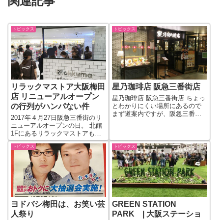
関連記事
トピックス
トピックス
リラックマストア大阪梅田
星乃珈琲店 阪急三番街店
店 リニューアルオープン
星乃珈琲店 阪急三番街店 ちょっ
の行列がハンパない件
とわかりにくい場所にあるので
まず道案内ですが、阪急三番街1
2017年４月27日阪急三番街のリ
ＦのＢＡＧＥＬＢＡＧＥＬさん
ニューアルオープンの日。 北館
の横のエスカレーターを上がり
1Fにあるリラックマストアもこ
ます。 すると、ほぼ正面に星乃
の日がリニューアルオープン日
珈琲店 阪急三番街店さんが。普
トピックス
トピックス
となりました。 で、行ってみる
通に気づく場所ではないですね
と・・・・。 リラックマストの
(^^...
周りにめっちゃお客さんが並ん
でいます。 手にはみなさんリ
ラ...
ヨドバシ梅田は、お笑い芸
GREEN STATION
人祭り
PARK | 大阪ステーショ