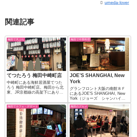
umeda-lover
関連記事
梅田で天ぷら
梅田で中華料理
てつたろう 梅田中崎町店
JOE’S SHANGHAI, New
York
中崎町にある海鮮居酒屋てつた
ろう 梅田中崎町店。梅田から北
グランフロント大阪の南館８Ｆ
東、JR京都線の高架下にありま
にあるJOE'S SHANGHAI, New
す。 このてつたろうは、ラン
York（ジョーズ シャンハイ・
チタイムの天ぷら食べ放題なら
ニューヨーク）。 ニューヨーク
ぬ天ぷらのせ放題が有名です。
梅田でカフェ・デザート
梅田のグルメ
のチャイナタウンなどに出店し
天丼ランチが800円で、天ぷら載
好評を得ているモダンチャイニ
せ放題！自分の好きな天ぷらだ
ーズレストラン。 JOE'S
けで...
SHANGHAI,...