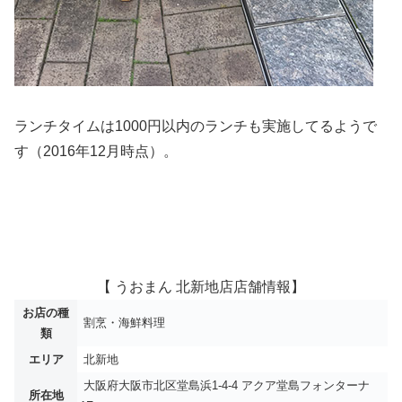
ランチタイムは1000円以内のランチも実施してるようで
す（2016年12月時点）。
【 うおまん 北新地店店舗情報】
お店の種
割烹・海鮮料理
類
エリア
北新地
大阪府大阪市北区堂島浜1-4-4 アクア堂島フォンターナ
所在地