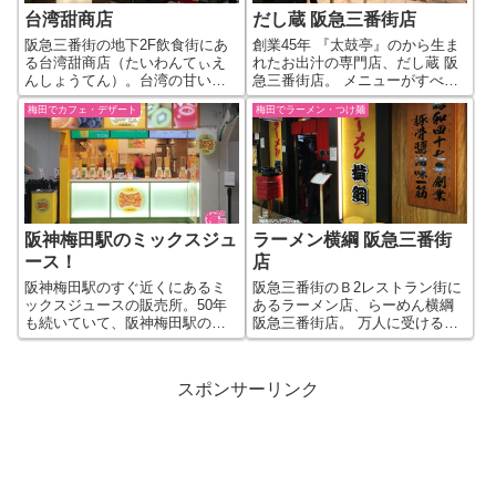
台湾甜商店
だし蔵 阪急三番街店
阪急三番街の地下2F飲食街にあ
創業45年 『太鼓亭』のから生ま
る台湾甜商店（たいわんてぃえ
れたお出汁の専門店、だし蔵 阪
んしょうてん）。台湾の甘いス
急三番街店。 メニューがすべて
イーツ・デザートを食べれる台
お茶漬けというお茶漬けの専門
梅田でカフェ・デザート
梅田でラーメン・つけ麺
湾カフェのお店です。 具体的に
店になっています。席はカウン
は、台湾の甘味の芋圓（ユーユ
ターのみですね。 お茶漬けのメ
エン）や台湾のかき氷、雪花氷
ニューはこんな感じです。お茶
（シュエファービン）や夏季限
漬けに小鉢2品と漬物付き。そし
定のツァービ...
て、...
阪神梅田駅のミックスジュ
ラーメン横綱 阪急三番街
ース！
店
阪神梅田駅のすぐ近くにあるミ
阪急三番街のＢ2レストラン街に
ックスジュースの販売所。50年
あるラーメン店、らーめん横綱
も続いていて、阪神梅田駅の利
阪急三番街店。 万人に受ける大
用者はもとより、梅田では有名
衆ラーメンの王道、とんこつ醤
なミックスジュースの販売所に
油ラーメンを味わえます。卓上
なります。正式店名は「元祖 ミ
のネギ入れ放題も横綱のサービ
スポンサーリンク
ックスジュース大阪梅田」にな
スとして健在です。 【ラーメン
るのかな。 ミックスジュースの
横綱 阪急三番街店店舗情報】 お
販売所は、...
店の...