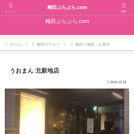
そうだ！梅田をぶらぶらしよ♪大阪梅田エリアの情報を発信しています!!
梅田ぶらぶら.com
メニュー
検索
梅田ぶらぶら.com
ホーム
梅田のグルメ
梅田で海鮮・お寿司
うおまん 北新地店
2016.12.18