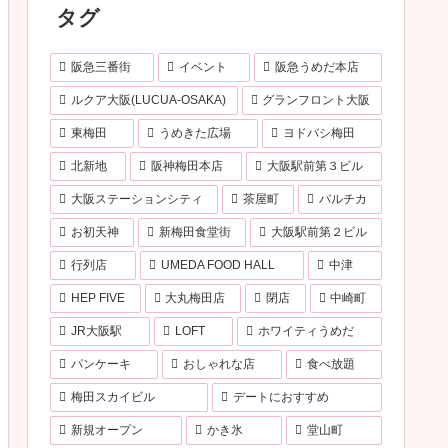
タグ
阪急三番街
イベント
阪急うめだ本店
ルクア大阪(LUCUA-OSAKA)
グランフロント大阪
東梅田
うめきた広場
ヨドバシ梅田
北新地
阪神梅田本店
大阪駅前第３ビル
大阪ステーションシティ
茶屋町
バルチカ
お初天神
新梅田食堂街
大阪駅前第２ビル
行列店
UMEDA FOOD HALL
中津
HEP FIVE
大丸梅田店
閉店
中崎町
JR大阪駅
LOFT
ホワイティうめだ
パンケーキ
おしゃれな店
食べ放題
梅田スカイビル
デートにおすすめ
新規オープン
かき氷
堂山町