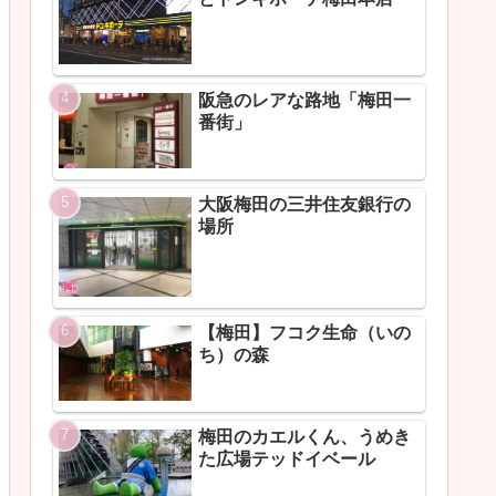
阪急のレアな路地「梅田一
番街」
大阪梅田の三井住友銀行の
場所
【梅田】フコク生命（いの
ち）の森
梅田のカエルくん、うめき
た広場テッドイベール