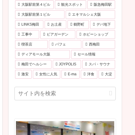
大阪駅前第４ビル
観光スポット
阪急梅田駅
大阪駅前第１ビル
エキマルシェ大阪
LINKS梅田
お土産
鶴野町
デパ地下
工事中
ビアガーデン
ホビーショップ
喫茶店
パフェ
西梅田
ディアモール大阪
セール情報
梅田でヘルシー
JOYPOLIS
スパ・サウナ
激安
女性に人気
E-ma
洋食
大淀