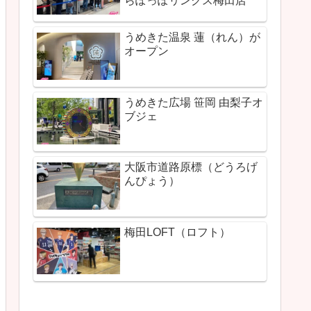
らぽっぽリンクス梅田店
うめきた温泉 蓮（れん）が
オープン
うめきた広場 笹岡 由梨子オ
ブジェ
大阪市道路原標（どうろげ
んぴょう）
梅田LOFT（ロフト）