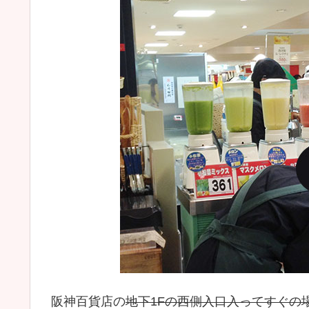
阪神百貨店の
地下1Fの西側入口入ってすぐの