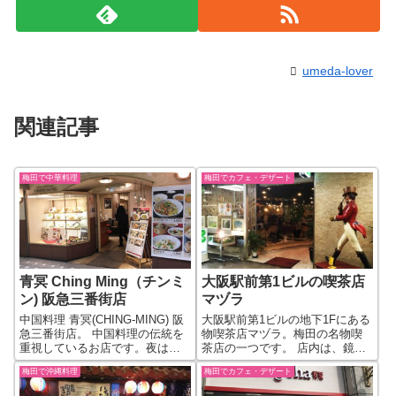
umeda-lover
関連記事
梅田で中華料理
梅田でカフェ・デザート
青冥 Ching Ming（チンミ
大阪駅前第1ビルの喫茶店
ン) 阪急三番街店
マヅラ
中国料理 青冥(CHING-MING) 阪
大阪駅前第1ビルの地下1Fにある
急三番街店。 中国料理の伝統を
物喫茶店マヅラ。梅田の名物喫
重視しているお店です。夜は中
茶店の一つです。 店内は、鏡や
国料理のディナーコースがおす
ミラーボールがある煌びやかな
梅田で沖縄料理
梅田でカフェ・デザート
すめです。 【青冥 阪急三番街店
内装になっています。店名の
店舗情報】 お店の種類中国料理
「マヅラ」の由来は創業者でマ