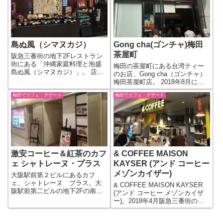
エリア阪急三番街 所在地〒530-
スターの劉 盛森さんの思い出の
0012 大...
島「マドゥラ島」にちなんでい
ます。 マ...
島ぬ風（シマヌカジ）
Gong cha(ゴンチャ)梅田
茶屋町
阪急三番街の地下2Fレストラン
街にある「沖縄家庭料理と泡盛
梅田の茶屋町にある台湾ティー
島ぬ風（シマヌカジ）」。 店名
のお店、Gong cha（ゴンチャ）
に沖縄家庭料理とあるようにゴ
梅田茶屋町店。 2018年8月にオ
ーヤチャンプルなど沖縄の定番
ープンしたお店ですが、週末を
料理やアレンジ料理が楽しめる
梅田でカフェ・デザート
梅田でカフェ・デザート
中心にすごい行列ができている
お店です。 ランチタイムメニュ
状態です。 ゴンチャは「貢茶」
ーも実施しています。 なお、沖
の意味で、かって中国の皇帝に
縄のお...
献上された最高級のお茶とい
う...
激安コーヒー＆紅茶のカフ
& COFFEE MAISON
ェ シャトレーヌ・プラス
KAYSER (アンド コーヒー
メゾンカイザー)
大阪駅前第２ビルにあるカフ
ェ、シャトレーヌ プラス。大
& COFFEE MAISON KAYSER
阪駅前第二ビルの地下2Fの南側
(アンド コーヒー メゾンカイザ
（北新地寄り）の通路沿いにあ
ー)。2018年4月阪急三番街の北
ります。 外から中が伺えます
館B2にオープンした飲食街
が、店内はかなりコンパクトで
UMEDA FOOD HALL内にありま
カウンター席があります。な