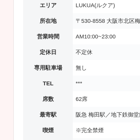
エリア
LUKUA(ルクア)
所在地
〒530-8558 大阪市北区梅
営業時間
AM10:00~23:00
定休日
不定休
専用駐車場
無し
TEL
***
席数
62席
最寄駅
阪急 梅田駅／地下鉄御堂
喫煙
※完全禁煙