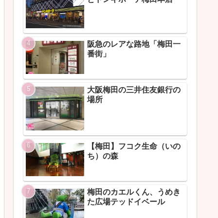
阪急のレアな路地「梅田一
番街」
大阪梅田の三井住友銀行の
場所
【梅田】フコク生命（いの
ち）の森
梅田のカエルくん、うめき
た広場テッドイベール