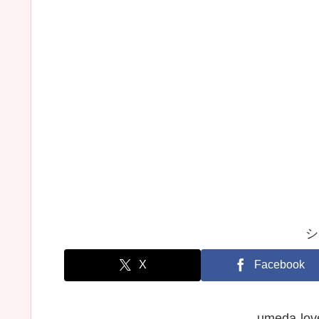
シ
X
Facebook
umeda-