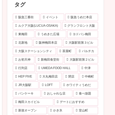
タグ
阪急三番街
イベント
阪急うめだ本店
ルクア大阪(LUCUA-OSAKA)
グランフロント大阪
東梅田
うめきた広場
ヨドバシ梅田
北新地
阪神梅田本店
大阪駅前第３ビル
大阪ステーションシティ
茶屋町
バルチカ
お初天神
新梅田食堂街
大阪駅前第２ビル
行列店
UMEDA FOOD HALL
中津
HEP FIVE
大丸梅田店
閉店
中崎町
JR大阪駅
LOFT
ホワイティうめだ
パンケーキ
おしゃれな店
食べ放題
梅田スカイビル
デートにおすすめ
新規オープン
かき氷
堂山町