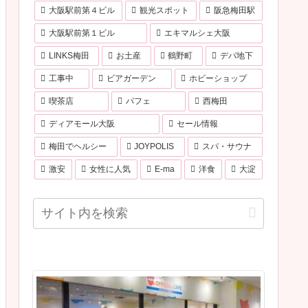
大阪駅前第４ビル
観光スポット
阪急梅田駅
大阪駅前第１ビル
エキマルシェ大阪
LINKS梅田
お土産
鶴野町
デパ地下
工事中
ビアガーデン
ホビーショップ
喫茶店
パフェ
西梅田
ディアモール大阪
セール情報
梅田でヘルシー
JOYPOLIS
スパ・サウナ
激安
女性に人気
E-ma
洋食
大淀