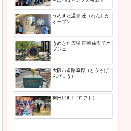
らぽっぽリンクス梅田店
うめきた温泉 蓮（れん）が
オープン
うめきた広場 笹岡 由梨子オ
ブジェ
大阪市道路原標（どうろげ
んぴょう）
梅田LOFT（ロフト）