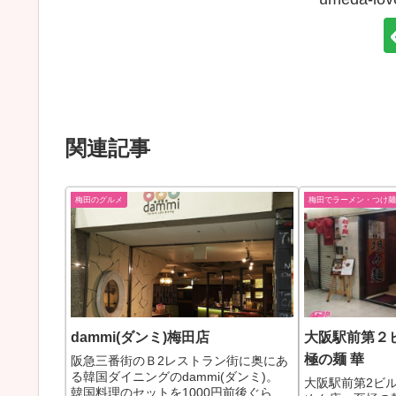
関連記事
梅田のグルメ
梅田でラーメン・つけ麺
dammi(ダンミ)梅田店
大阪駅前第２
極の麺 華
阪急三番街のＢ2レストラン街に奥にあ
る韓国ダイニングのdammi(ダンミ)。
大阪駅前第2ビ
韓国料理のセットを1000円前後ぐらい