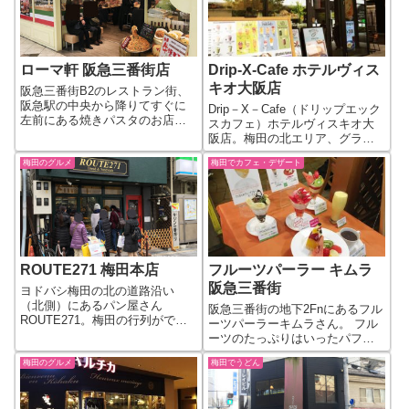
ローマ軒 阪急三番街店
Drip-X-Cafe ホテルヴィス
キオ大阪店
阪急三番街B2のレストラン街、
阪急駅の中央から降りてすぐに
Drip－X－Cafe（ドリップエック
左前にある焼きパスタのお店、
スカフェ）ホテルヴィスキオ大
ローマ軒。梅田では、大阪駅前
阪店。梅田の北エリア、グラン
第３ビルにもあります。 ※写真
フロント大阪の東隣にあるホテ
は2017年1月時点。 定番のナポ
梅田のグルメ
梅田でカフェ・デザート
ルヴィスキオ大阪の1Fにありま
リタン他パスタのメニューが500
す。 2018年6月6日オープン。外
円前後と格安で食べられます。
観通り今風なおしゃれカフェに
大...
なっています。なお、ホテ...
ROUTE271 梅田本店
フルーツパーラー キムラ
阪急三番街
ヨドバシ梅田の北の道路沿い
（北側）にあるパン屋さん
阪急三番街の地下2Fnにあるフル
ROUTE271。梅田の行列ができ
ーツパーラーキムラさん。 フル
る人気のパン屋さんです。もと
ーツのたっぷりはいったパフェ
もと高槻にあった人気のお店で
が人気のお店になっています。
したが、2015年に梅田にオープ
梅田のグルメ
梅田でうどん
やや店外とオープン目な感じで
ンしました。イートインコーナ
すがイートイン用のテーブル席
は無く、テクアウト専門のパン
があります。 フルーツパフェは
屋さんになり...