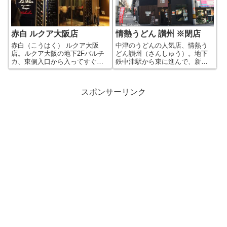
種類がたくさんあってどれにす
るか悩み...
赤白 ルクア大阪店
情熱うどん 讃州 ※閉店
赤白（こうはく） ルクア大阪
中津のうどんの人気店、情熱う
店。ルクア大阪の地下2Fバルチ
どん讃州（さんしゅう）。地下
カ、東側入口から入ってすぐ正
鉄中津駅から東に進んで、新御
面にあります。 店内はコンパク
堂との交差点の角にあります。
ト目。ワインなどのお酒を中心
すぐ近くにらーめんの有名店弥
にわいわい楽しむお店ですね。
七さんもありますね。 店名から
スポンサーリンク
写真は店の外側の並び場所。赤
わかるように讃岐うどんのお店
白は、若い女性などに人気で、
になります。 讃州の名物は、
いつも満員...
「カレー釜玉（...