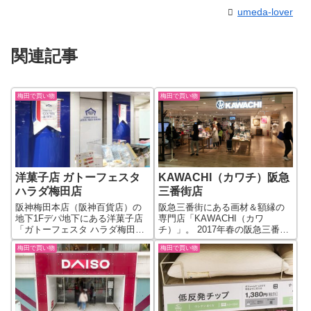
umeda-lover
関連記事
梅田で買い物
梅田で買い物
洋菓子店 ガトーフェスタ
KAWACHI（カワチ）阪急
ハラダ梅田店
三番街店
阪神梅田本店（阪神百貨店）の
阪急三番街にある画材＆額縁の
地下1Fデパ地下にある洋菓子店
専門店「KAWACHI（カワ
「ガトーフェスタ ハラダ梅田
チ）」。 2017年春の阪急三番街
店」。フランスパンを使用した
のリニューアル時に店舗の場所
梅田で買い物
梅田で買い物
ラスクが有名なお店です。 人気
が北館の南西から北館の東（キ
のお店で、買い物待ちの行列が
ディランドの東側）に変更され
店舗の外側に続いていたりする
新しくなりました。 画材専門店
こともあるお店ですね。 メイン
だけあって、店内は、絵具や用
のラスクは...
紙、絵筆...