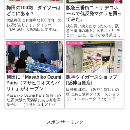
梅田の100均、ダイソーは
阪急三番街ニトリ デコホ
どこにある？
ームで低反発マクラを買っ
てみた。
大阪梅田にも便利な100円均一の
お店があります。ダイソー
枕を買い換えたかったので、阪
（DAISO）大阪梅田店ですね。
急三番街の地下にあるニトリ デ
ダイソー大阪梅田店の場所は、
コホームに。 なぜか寝具系はニ
茶屋町エリア、ABCマートのビ
トリで買う傾向になってます。
ルの地下1階と2階になります。
梅田で買い物
梅田で買い物
あってます？？ ニトリのデコホ
阪急梅田駅の東側の道沿い、元
ームの枕の売り場。ニトリは基
梅田OPA（オーパ）のあった場
本的に低反発押しなのか、低反
所で...
発系の枕が並んでいます。柔ら
かめの枕を...
梅田に「Masahiko Ozumi
阪神タイガースショップ
Paris（マサヒコオズミパ
[阪神百貨店]
リ）」がオープン！
阪神梅田本店（阪神百貨店）の
8Fにある阪神タイガースショッ
Masahiko Ozumi Paris 阪急うめ
プ。エスカレータで上がって催
だ店 大阪の天満橋にある有名洋
事エリアの反対側（西側）にあ
菓子店「（マサヒコオズミパ
りますよ。 店内は阪神タイガー
リ）」が、2023年10月5日、梅田
スのメガホンやらユニフォーム
の阪急梅田本店にオープンしま
のレプリカといった定番グッズ
した。店舗の場所は、もちろん
スポンサーリンク
からいろいろなタイガースグッ
地下1Fのデパ地下エリアです。
ズが売ってい...
マサヒコオ...