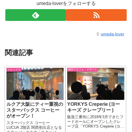
umeda-loverをフォローする
umeda-lover
関連記事
トピックス
梅田でカフェ・デザート
ルクア大阪にティー重視の
YORKYS Creperie (ヨー
スターバックス コーヒー
キーズ クレープリー )
がオープン！
阪急三番街に2018年3月できたフ
ードホールにオープンしたクレ
スターバックス コーヒー
ープ店「YORKYS Creperie (ヨー
LUCUA 2階店 関西初出店となる
キーズ クレープリー )」。神戸