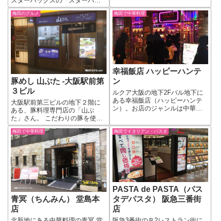
スターバックスの「スターバッ
や夙川にある人気のパンケーキ
クス ティー ＆ カフェ」業態の
店ヨーキーズ（YORKY'S）が、
梅田のグルメ
梅田で中華料理
カフェ、「スターバックス コー
そのパンケーキの生地で使った
ヒー LUCUA 2階店」が、2022年
クレープを...
2月25日（金）に大阪・梅田のル
クア大阪にオープ...
幸福飯店 ハッピーハンテ
ン
豚めし 山ぶた -大阪駅前第
３ビル
ルクア大阪の地下2Fバル地下に
ある幸福飯店（ハッピーハンテ
大阪駅前第三ビルの地下２階に
ン）。お店のジャンルは中華バ
ある、豚料理専門店の「山ぶ
ルということで中華料理の居酒
た」さん。 こだわりの豚を使用
屋という感じでしょうか。 中華
した豚の焼肉料理やスーテキな
居酒屋ということで料理メニュ
梅田で中華料理
梅田でイタリアン・パスタ
どを楽しめます。豚しゃぶもか
ーは、お酒に合わせる中華の一
なり評判のお店です。 豚好き
品料理という感じになっていま
は、一度は行って見る価値あ
すね。おつま...
り！ 2019年10月の店前掲示のお
すすめメニ...
PASTA de PASTA（パス
タデパスタ） 阪急三番街
青冥（ちんみん） 堂島本
店
店
阪急3番街のＢ2レストラン街に
北新地にある中華料理の青冥 堂