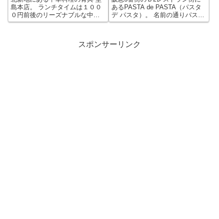
あるPASTA de PASTA（パスタ
島本店。 ランチタイムは１００
デ パスタ）。 名前の通りパスタ
０円前後のリーズナブルな中華
屋さんですが、同料金でパスタ
料理が食べられます。 コースは
のサイズＳ・Ｍ・Ｌが選べるお
お昼では3000円前後～、夜は
店です。パスタ以外にもカフェ
5000円～からあるようです。 【
スポンサーリンク
タイム用なのかパンケーキやホ
青冥 堂島本店 店舗情報】 お店
ットケーキのメニューも充...
の種類 中華料理 エリ...