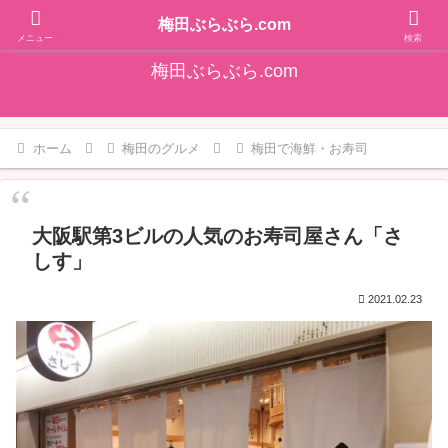
そうだ！梅田をぶらぶらしよ♪大阪梅田エリアの情報を発信しています!!
梅田ぶらぶら.com
メニュー
検索
梅田ぶらぶら.com
ホーム
梅田のグルメ
梅田で海鮮・お寿司
大阪駅第3ビルの人気のお寿司屋さん「さ
しす」
2021.02.23