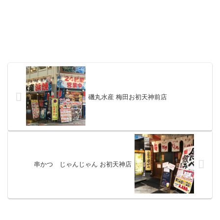
磯丸水産 梅田お初天神前店
串かつ じゃんじゃん お初天神店