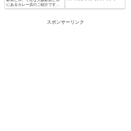
面にあります。 店内はコンパク
にあるカレー店のご紹介です。
ト目。ワインなどのお酒を中心
ちかごろのカレー屋さん KANAE
にわいわい楽しむお店ですね。
大阪駅前第2ビルの地下1Fの北側
写真は店の外側の並び場所。赤
通路にあるカレー店、ちかごろ
スポンサーリンク
白は、若い女性などに人気で、
のカレー屋さんKANAE（カナ
いつも満員...
エ）。 エビフライカレーやコ...