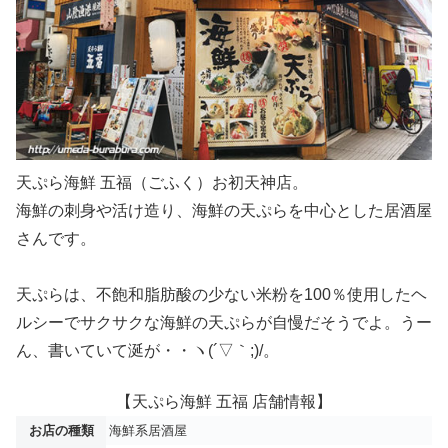
天ぷら海鮮 五福（ごふく）お初天神店。
海鮮の刺身や活け造り、海鮮の天ぷらを中心とした居酒屋
さんです。
天ぷらは、不飽和脂肪酸の少ない米粉を100％使用したヘ
ルシーでサクサクな海鮮の天ぷらが自慢だそうでよ。うー
ん、書いていて涎が・・ヽ(´▽｀;)/。
【天ぷら海鮮 五福 店舗情報】
お店の種類
海鮮系居酒屋