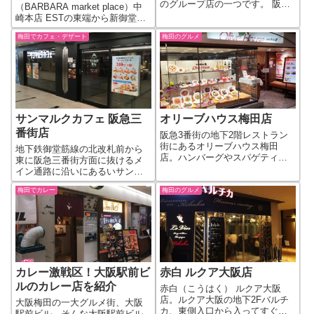
のグループ店の一つです。 阪急
（BARBARA market place）中
東の中通り商店街沿いの角にお
崎本店 ESTの東端から新御堂を
店があります。 定番はまろやか
渡りJRの高架沿いの道を少し進
なスープの塩ラーメン。他に排
梅田でカフェ・デザート
梅田のグルメ
むと右手にある高架下のお店で
骨麺もあるようです。 【揚子江
す。 外観からして風格がありま
ラーメン名門 店舗情報】 お店の
すが、店内も綺麗なモロッコラ
種類...
ンプが吊り下がってい...
サンマルクカフェ 阪急三
オリーブハウス梅田店
番街店
阪急3番街の地下2階レストラン
街にあるオリーブハウス梅田
地下鉄御堂筋線の北改札前から
店。ハンバーグやスパゲティな
東に阪急三番街方面に抜けるメ
どが中心のカジュアル洋食レス
イン通路に沿いにあるいサンマ
トランです。 ランチタイムは、
ルクカフェ 阪急三番街店。便利
メインを選べるサラダ＋デザー
梅田でカレー
梅田のグルメ
な通路沿いにある利用しやすい
トorドリンク付きのセットをやっ
カフェですね。 なお、梅田エリ
ていましたよ（2017年1月時
アにはサンマルクカフェが７店
点）。 ...
舗ほどあります。 オープン～１
１時まで、...
カレー激戦区！大阪駅前ビ
赤白 ルクア大阪店
ルのカレー店を紹介
赤白（こうはく） ルクア大阪
店。ルクア大阪の地下2Fバルチ
大阪梅田の一大グルメ街、大阪
カ、東側入口から入ってすぐ正
駅前ビル。そんな大阪駅前ビル