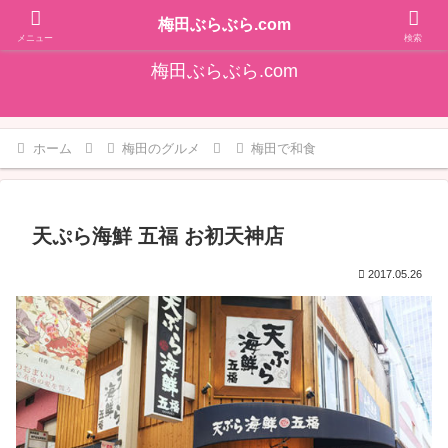
そうだ！梅田をぶらぶらしよ♪大阪梅田エリアの情報を発信しています!!
梅田ぶらぶら.com
メニュー
検索
梅田ぶらぶら.com
ホーム
梅田のグルメ
梅田で和食
天ぷら海鮮 五福 お初天神店
2017.05.26