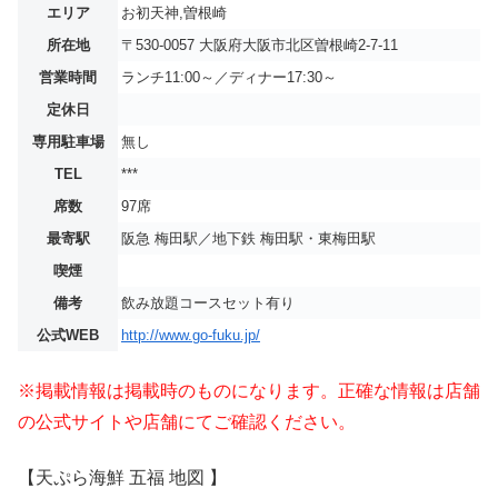
エリア
お初天神,曽根崎
所在地
〒530-0057 大阪府大阪市北区曽根崎2-7-11
営業時間
ランチ11:00～／ディナー17:30～
定休日
専用駐車場
無し
TEL
***
席数
97席
最寄駅
阪急 梅田駅／地下鉄 梅田駅・東梅田駅
喫煙
備考
飲み放題コースセット有り
公式WEB
http://www.go-fuku.jp/
※掲載情報は掲載時のものになります。正確な情報は店舗
の公式サイトや店舗にてご確認ください。
【天ぷら海鮮 五福 地図 】