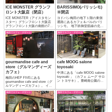
ICE MONSTER グランフ
BARISSIMO(バリッシモ)
ロント大阪店（閉店）
※閉店
ICE MONSTER（アイスタモン
ヨドバシ梅田の地下１階の東側
スター）グランフロント大阪店
通路にあるカフェ＆バルのバリ
グランフロント大阪の南館の7F
ッシモ。 地下鉄御堂筋線の北口
にある、マンゴーかき氷が有名
を出てすぐ、通路沿いにテラス
梅田でカフェ・デザート
梅田でカフェ・デザート
なお店です。 人気のかき氷店で
席も並んでいますね。 デザート
夏場の行列がすごいですね。写
とドリンクのセット「ドルチェ
真は、店から延びる行列で、こ
セット」を実施していました
れはまだ途中です。 で、場所
（2016.11）。 ※追記 バリッシ
が...
モ閉...
gourmandise cafe and
cafe MOOG salone
store（グルマンディーズ
toyosaki
カフェ）
中津にある「cafe MOOG salone
toyosaki 」（カフェ ムーグ サロ
梅田のHEP FIVEにある
ン トヨサキ）。豊崎南公園のす
gourmandise cafe and store（グ
ぐ北側にあります。 こだわりの
ルマンディーズカフェ）。 イン
建築デザインのお店でスタイリ
スタ栄えメニューを自称してた
ッシュナカフェタイムを楽しむ
梅田でカフェ・デザート
梅田でカフェ・デザート
りもするカフェです。定期的に
ことができます。 【cafe MOO...
コラボイベントなども実施して
いて、写真は、2018年7月～9月
のホラー...