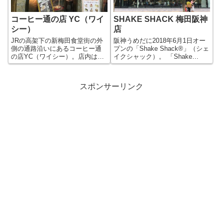
コーヒー通の店 YC（ワイ
SHAKE SHACK 梅田阪神
シー）
店
JRの高架下の新梅田食堂街の外
阪神うめだに2018年6月1日オー
側の通路沿いにあるコーヒー通
プンの「Shake Shack®」（シェ
の店YC（ワイシー）。店内は落
イクシャック）。 「Shake
ち着いたレトロ調で大人の雰囲
Shack®」は、ニューヨーク発の
気が漂う純喫茶店です。昔なが
ハンバーガーレストランで、関
らの喫茶店なのでもちろん喫煙
西の初出店第一号となります。
スポンサーリンク
も可能となっています。 喫茶店
フードメニューは、バーガーと
のフードといえば、やはりサン
ホットドッグ系が...
ドイッチで...