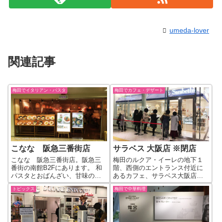
umeda-lover
関連記事
梅田でイタリアン・パスタ
梅田でカフェ・デザート
こなな 阪急三番街店
サラベス 大阪店 ※閉店
こなな 阪急三番街店。阪急三
梅田のルクア・イーレの地下１
番街の南館B2Fにあります。 和
階、西側のエントランス付近に
パスタとおばんざい、甘味のお
あるカフェ、サラベス大阪店。
店で、和カフェといった感じの
「ニューヨークの朝食の女王」
トピックス
梅田で中華料理
お店です。 和パスターは種類が
との異名を取るニューヨーク発
豊富です。創作風パスタで変わ
祥のレストラン・サラベスの日
り種のパスタを味わえますよ。
本第四号店。フレンチトースト
こななのランチセット。 今週の
やエッグベネディクトが人気で