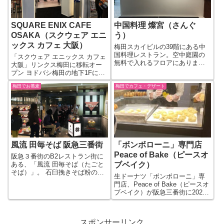
パスタ...
す。 サラベス...
SQUARE ENIX CAFE
中国料理 燦宮（さんぐ
OSAKA（スクウェア エニ
う）
ックス カフェ 大阪）
梅田スカイビルの39階にある中
国料理レストラン。空中庭園の
「スクウェア エニックス カフェ
無料で入れるフロアにありま
大阪」リンクス梅田に移転オー
す。 「食の博覧会」で内閣総理
プン ヨドバシ梅田の地下1Fにあ
大臣賞を受賞したこともあると
ったスクウェア エニックス カフ
いう本格的なダイニングレスト
梅田でお蕎麦
梅田でカフェ・デザート
ェ 大阪は、2019年にリンクス梅
ランだそうで、中華の種類とし
田がオープンした際にリンクス
ては広東料理が中心のようで
梅田の1Fに移転オープンとなり
す。 高級店の部...
ました。 ※以下は、ス...
風流 田毎そば 阪急三番街
「ボンボローニ」専門店
Peace of Bake（ピースオ
阪急３番街のB2レストラン街に
ある、「風流 田毎そば（たごと
ブベイク）
そば）」。 石臼挽きそば粉の香
生ドーナツ「ボンボローニ」専
り豊かなそばと昆布とかつお節
門店、Peace of Bake（ピースオ
の天然出しをベースに昔ながら
ブベイク）が阪急三番街に2022
の風流なお蕎麦を提供するお店
年11月オープンしています。 場
です。お蕎麦に化学調味料を使
所は、阪急三番街の地下2Fの
っていないこともウリのようで
「UMEDA FOOD HALL」の東側
す。 【風...
スポンサーリンク