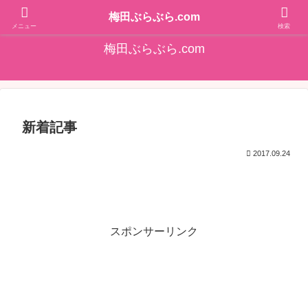
そうだ！梅田をぶらぶらしよ♪大阪梅田エリアの情報を発信しています!!
梅田ぶらぶら.com
メニュー
検索
梅田ぶらぶら.com
新着記事
2017.09.24
スポンサーリンク